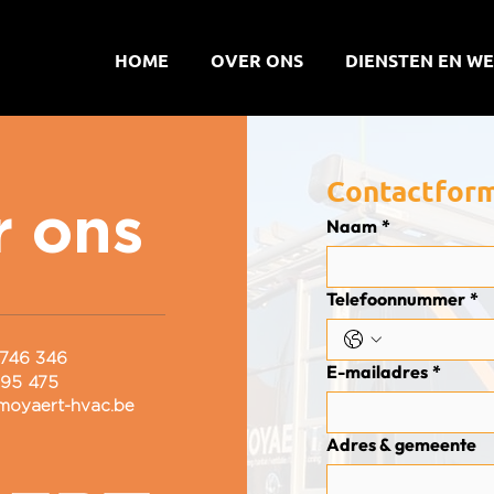
HOME
OVER ONS
DIENSTEN EN W
Contactform
r ons
Naam
*
Telefoonnummer
*
746 346
E-mailadres
*
95 475
moyaert-hvac.be
Adres & gemeente