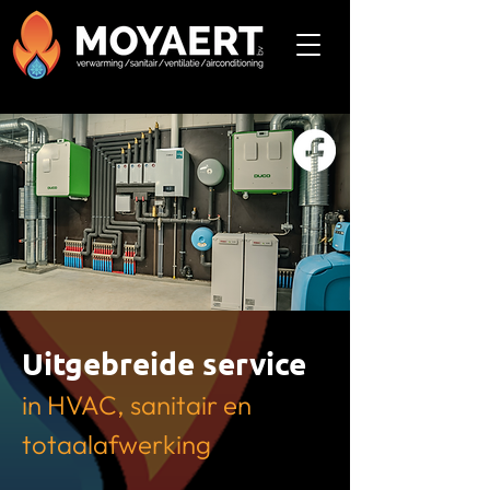
Uitgebreide service
in HVAC, sanitair en
totaalafwerking